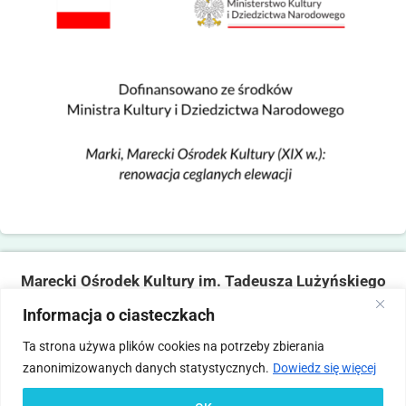
Marecki Ośrodek Kultury im. Tadeusza Lużyńskiego
ul. Fabryczna 2, 05-270 Marki
Informacja o ciasteczkach
tel. 22 781 14 06,
mokmarki@mokmarki.pl
Ta strona używa plików cookies na potrzeby zbierania
zanonimizowanych danych statystycznych.
Dowiedz się więcej
Pliki
Polityka
Deklaracja
Standardy Ochrony
Statut
Regulamin
cookies
prywatności
dostępności
Małoletnich