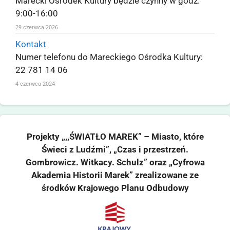
Marecki Ośrodek Kultury będzie czynny w godz.
9:00-16:00
29 czerwca 2026
Kontakt
Numer telefonu do Mareckiego Ośrodka Kultury:
22 781 14 06
4 czerwca 2024
Projekty „,,ŚWIATŁO MAREK” – Miasto, które
Świeci z Ludźmi”, „Czas i przestrzeń.
Gombrowicz. Witkacy. Schulz” oraz „Cyfrowa
Akademia Historii Marek” zrealizowane ze
środków Krajowego Planu Odbudowy