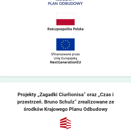
Projekty „Zagadki Ciurlionisa” oraz „Czas i
przestrzeń. Bruno Schulz” zrealizowane ze
środków Krajowego Planu Odbudowy