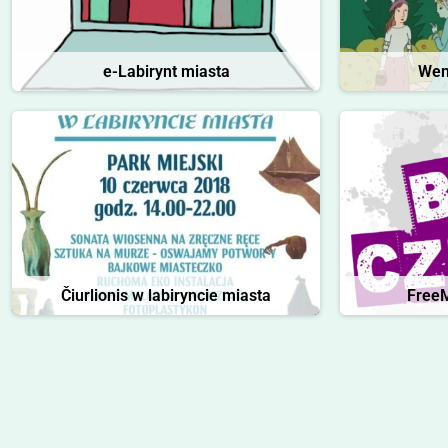
e-Labirynt miasta
Wen
Čiurlionis w labiryncie miasta
FreeM