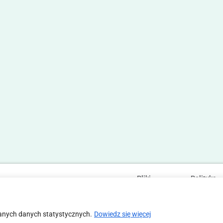
Pliki
Polityka
Statut
Regulamin
cookies
prywatności
anych danych statystycznych.
Dowiedz się więcej