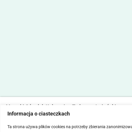
Marecki Ośrodek Kultury im. Tadeusza Lużyńskiego
Informacja o ciasteczkach
ul. Fabryczna 2, 05-270 Marki
tel. 22 781 14 06,
mokmarki@mokmarki.pl
Ta strona używa plików cookies na potrzeby zbierania zanonimizow