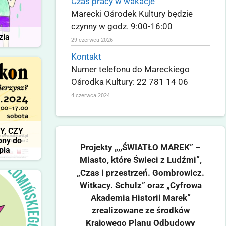
Czas pracy w wakacje
Marecki Ośrodek Kultury będzie
czynny w godz. 9:00-16:00
zia
29 czerwca 2026
Kontakt
Numer telefonu do Mareckiego
Ośrodka Kultury: 22 781 14 06
4 czerwca 2024
Y, CZY
ony do
Projekty „,,ŚWIATŁO MAREK” –
pia
Miasto, które Świeci z Ludźmi”,
„Czas i przestrzeń. Gombrowicz.
Witkacy. Schulz” oraz „Cyfrowa
Akademia Historii Marek”
zrealizowane ze środków
Krajowego Planu Odbudowy