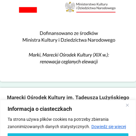
Marecki Ośrodek Kultury im. Tadeusza Lużyńskiego
ul. Fabryczna 2, 05-270 Marki
Informacja o ciasteczkach
tel. 22 781 14 06,
mokmarki@mokmarki.pl
Ta strona używa plików cookies na potrzeby zbierania
zanonimizowanych danych statystycznych.
Dowiedz się więcej
Pliki
Polityka
Deklaracja
Standardy Ochrony
Statut
Regulamin