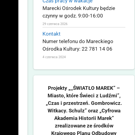
Czas pracy w wakacje
Marecki Ośrodek Kultury będzie
czynny w godz. 9:00-16:00
29 czerwca 2026
Kontakt
Numer telefonu do Mareckiego
Ośrodka Kultury: 22 781 14 06
4 czerwca 2024
Projekty „,,ŚWIATŁO MAREK” –
Miasto, które Świeci z Ludźmi”,
„Czas i przestrzeń. Gombrowicz.
Witkacy. Schulz” oraz „Cyfrowa
Akademia Historii Marek”
zrealizowane ze środków
Krajowego Planu Odbudowy