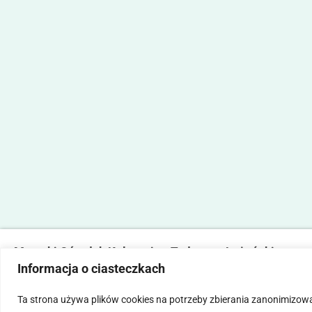
Marecki Ośrodek Kultury im. Tadeusza Lużyńskiego
Informacja o ciasteczkach
ul. Fabryczna 2, 05-270 Marki
tel. 22 781 14 06,
mokmarki@mokmarki.pl
Ta strona używa plików cookies na potrzeby zbierania zanonimizow