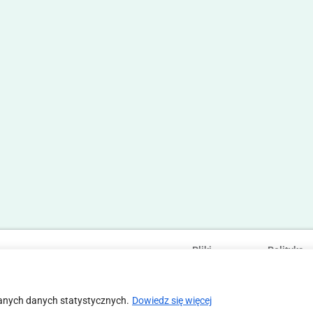
Pliki
Polityka
Statut
Regulamin
cookies
prywatności
anych danych statystycznych.
Dowiedz się więcej