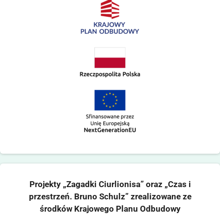
Projekty „Zagadki Ciurlionisa” oraz „Czas i
przestrzeń. Bruno Schulz” zrealizowane ze
środków Krajowego Planu Odbudowy