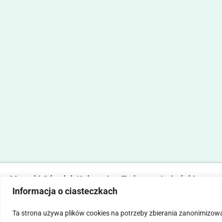
Marecki Ośrodek Kultury im. Tadeusza Lużyńskiego
Informacja o ciasteczkach
ul. Fabryczna 2, 05-270 Marki
tel. 22 781 14 06,
mokmarki@mokmarki.pl
Ta strona używa plików cookies na potrzeby zbierania zanonimizow