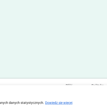
Pliki
Polityka
Statut
Regulamin
cookies
prywatności
anych danych statystycznych.
Dowiedz się więcej