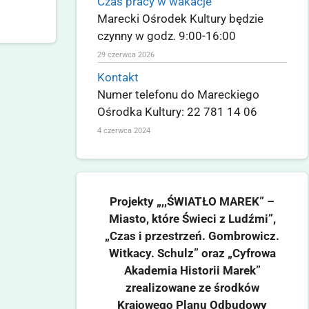
Czas pracy w wakacje
Marecki Ośrodek Kultury będzie
czynny w godz. 9:00-16:00
29 czerwca 2026
Kontakt
Numer telefonu do Mareckiego
Ośrodka Kultury: 22 781 14 06
4 czerwca 2024
Projekty „,,ŚWIATŁO MAREK” –
Miasto, które Świeci z Ludźmi”,
„Czas i przestrzeń. Gombrowicz.
Witkacy. Schulz” oraz „Cyfrowa
Akademia Historii Marek”
zrealizowane ze środków
Krajowego Planu Odbudowy