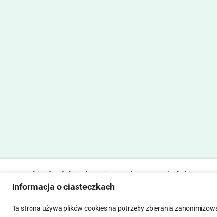
Marecki Ośrodek Kultury im. Tadeusza Lużyńskiego
Informacja o ciasteczkach
ul. Fabryczna 2, 05-270 Marki
tel. 22 781 14 06,
mokmarki@mokmarki.pl
Ta strona używa plików cookies na potrzeby zbierania zanonimizow