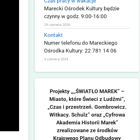
Czas pracy w wakacje
Marecki Ośrodek Kultury będzie
czynny w godz. 9:00-16:00
29 czerwca 2026
Kontakt
Numer telefonu do Mareckiego
Ośrodka Kultury: 22 781 14 06
4 czerwca 2024
Projekty „,,ŚWIATŁO MAREK” –
Miasto, które Świeci z Ludźmi”,
„Czas i przestrzeń. Gombrowicz.
Witkacy. Schulz” oraz „Cyfrowa
Akademia Historii Marek”
zrealizowane ze środków
Krajowego Planu Odbudowy