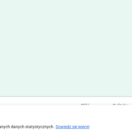
Pliki
Polityka
Statut
Regulamin
cookies
prywatności
anych danych statystycznych.
Dowiedz się więcej