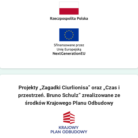
Projekty „Zagadki Ciurlionisa” oraz „Czas i
przestrzeń. Bruno Schulz” zrealizowane ze
środków Krajowego Planu Odbudowy