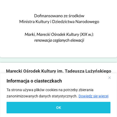
Marecki Ośrodek Kultury im. Tadeusza Lużyńskiego
ul. Fabryczna 2, 05-270 Marki
Informacja o ciasteczkach
tel. 22 781 14 06,
mokmarki@mokmarki.pl
Ta strona używa plików cookies na potrzeby zbierania
zanonimizowanych danych statystycznych.
Dowiedz się więcej
Pliki
Polityka
Deklaracja
Standardy Ochrony
Statut
Regulamin
cookies
prywatności
dostępności
Małoletnich
OK