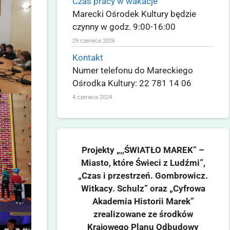
Czas pracy w wakacje
Marecki Ośrodek Kultury będzie
czynny w godz. 9:00-16:00
29 czerwca 2026
Kontakt
Numer telefonu do Mareckiego
Ośrodka Kultury: 22 781 14 06
4 czerwca 2024
Projekty „,,ŚWIATŁO MAREK” –
Miasto, które Świeci z Ludźmi”,
„Czas i przestrzeń. Gombrowicz.
Witkacy. Schulz” oraz „Cyfrowa
Akademia Historii Marek”
zrealizowane ze środków
Krajowego Planu Odbudowy