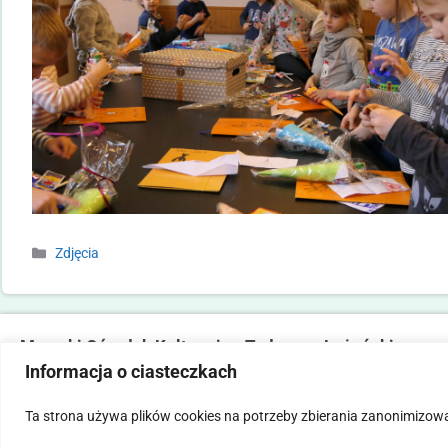
Zdjęcia
Marecki Ośrodek Kultury im. Tadeusza Lużyńskiego
Informacja o ciasteczkach
ul. Fabryczna 2, 05-270 Marki
tel. 22 781 14 06,
mokmarki@mokmarki.pl
Ta strona używa plików cookies na potrzeby zbierania zanonimizow