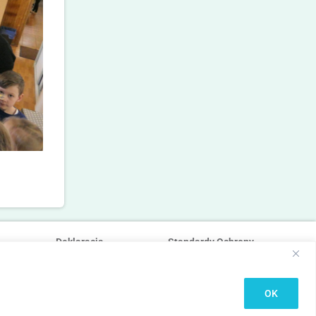
Deklaracja
Standardy Ochrony
dostępności
Małoletnich
OK