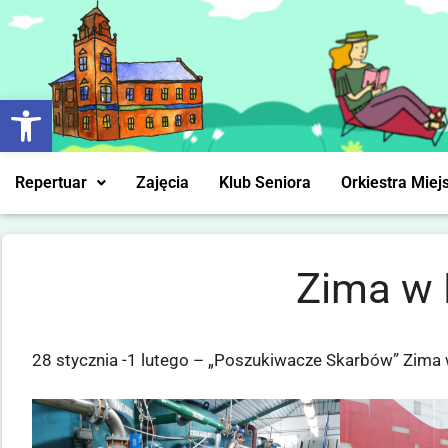
Otwórz pasek narzędzi
Repertuar
Zajęcia
Klub Seniora
Orkiestra Miej
Zima w 
28 stycznia -1 lutego – „Poszukiwacze Skarbów” Zima