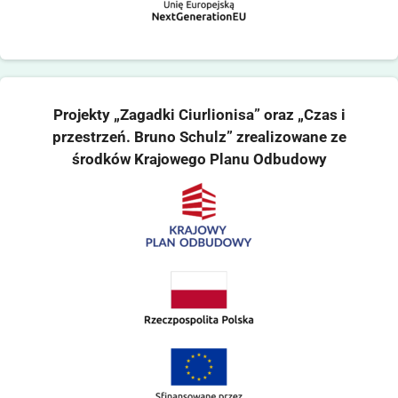
Projekty „Zagadki Ciurlionisa” oraz „Czas i
przestrzeń. Bruno Schulz” zrealizowane ze
środków Krajowego Planu Odbudowy