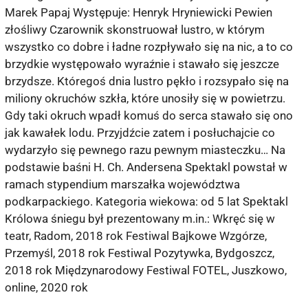
Marek Papaj Występuje: Henryk Hryniewicki Pewien
złośliwy Czarownik skonstruował lustro, w którym
wszystko co dobre i ładne rozpływało się na nic, a to co
brzydkie występowało wyraźnie i stawało się jeszcze
brzydsze. Któregoś dnia lustro pękło i rozsypało się na
miliony okruchów szkła, które unosiły się w powietrzu.
Gdy taki okruch wpadł komuś do serca stawało się ono
jak kawałek lodu. Przyjdźcie zatem i posłuchajcie co
wydarzyło się pewnego razu pewnym miasteczku… Na
podstawie baśni H. Ch. Andersena Spektakl powstał w
ramach stypendium marszałka województwa
podkarpackiego. Kategoria wiekowa: od 5 lat Spektakl
Królowa śniegu był prezentowany m.in.: Wkręć się w
teatr, Radom, 2018 rok Festiwal Bajkowe Wzgórze,
Przemyśl, 2018 rok Festiwal Pozytywka, Bydgoszcz,
2018 rok Międzynarodowy Festiwal FOTEL, Juszkowo,
online, 2020 rok