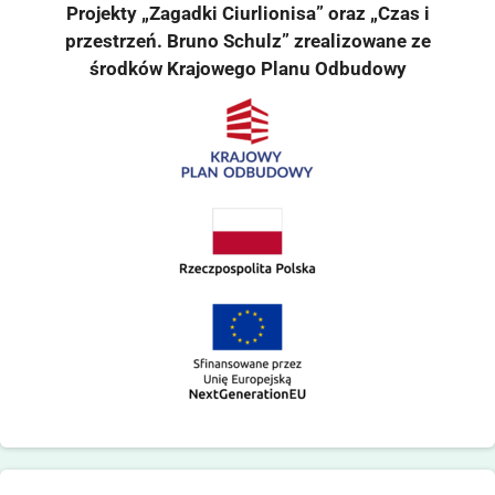
Projekty „Zagadki Ciurlionisa” oraz „Czas i
przestrzeń. Bruno Schulz” zrealizowane ze
środków Krajowego Planu Odbudowy