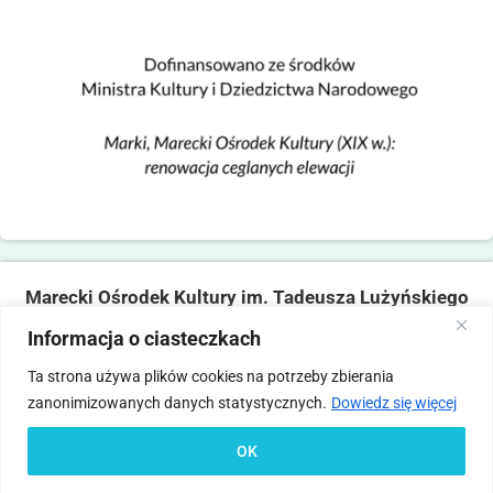
Marecki Ośrodek Kultury im. Tadeusza Lużyńskiego
ul. Fabryczna 2, 05-270 Marki
Informacja o ciasteczkach
tel. 22 781 14 06,
mokmarki@mokmarki.pl
Ta strona używa plików cookies na potrzeby zbierania
zanonimizowanych danych statystycznych.
Dowiedz się więcej
Pliki
Polityka
Deklaracja
Standardy Ochrony
Statut
Regulamin
cookies
prywatności
dostępności
Małoletnich
OK