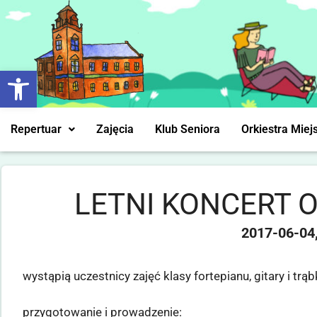
Otwórz pasek narzędzi
Repertuar
Zajęcia
Klub Seniora
Orkiestra Miej
LETNI KONCERT 
2017-06-04
wystąpią uczestnicy zajęć klasy fortepianu, gitary i trąb
przygotowanie i prowadzenie: