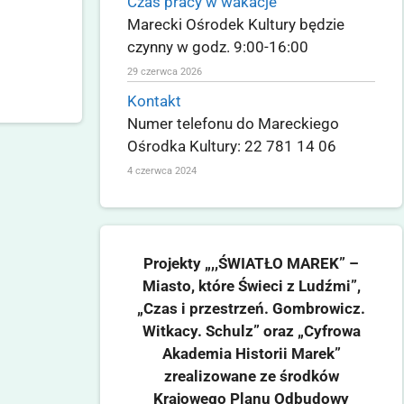
Czas pracy w wakacje
Marecki Ośrodek Kultury będzie
czynny w godz. 9:00-16:00
29 czerwca 2026
Kontakt
Numer telefonu do Mareckiego
Ośrodka Kultury: 22 781 14 06
4 czerwca 2024
Projekty „,,ŚWIATŁO MAREK” –
Miasto, które Świeci z Ludźmi”,
„Czas i przestrzeń. Gombrowicz.
Witkacy. Schulz” oraz „Cyfrowa
Akademia Historii Marek”
zrealizowane ze środków
Krajowego Planu Odbudowy