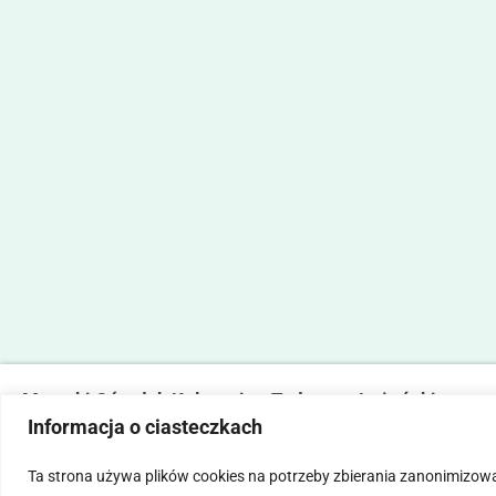
Marecki Ośrodek Kultury im. Tadeusza Lużyńskiego
Informacja o ciasteczkach
ul. Fabryczna 2, 05-270 Marki
tel. 22 781 14 06,
mokmarki@mokmarki.pl
Ta strona używa plików cookies na potrzeby zbierania zanonimizow