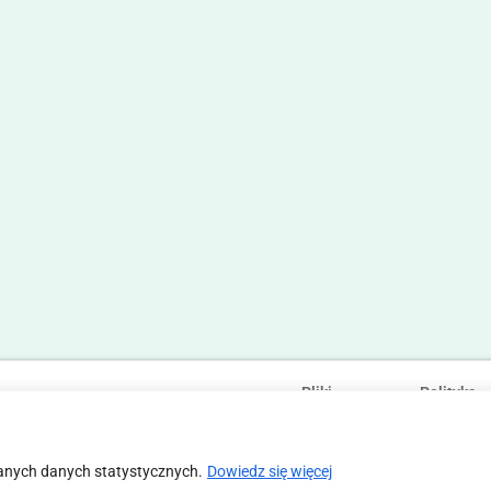
Pliki
Polityka
Statut
Regulamin
cookies
prywatności
anych danych statystycznych.
Dowiedz się więcej