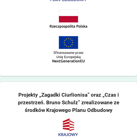
Projekty „Zagadki Ciurlionisa” oraz „Czas i
przestrzeń. Bruno Schulz” zrealizowane ze
środków Krajowego Planu Odbudowy