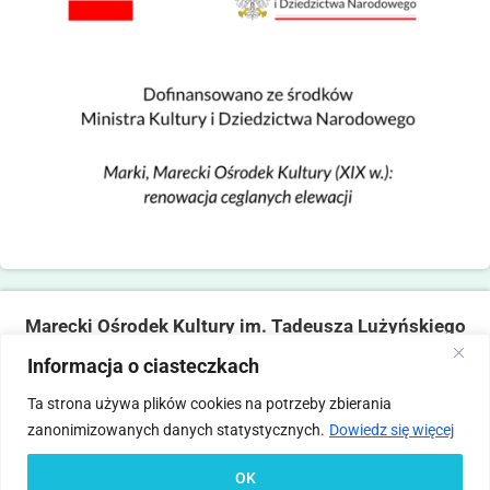
Marecki Ośrodek Kultury im. Tadeusza Lużyńskiego
ul. Fabryczna 2, 05-270 Marki
Informacja o ciasteczkach
tel. 22 781 14 06,
mokmarki@mokmarki.pl
Ta strona używa plików cookies na potrzeby zbierania
zanonimizowanych danych statystycznych.
Dowiedz się więcej
Pliki
Polityka
Deklaracja
Standardy Ochrony
Statut
Regulamin
cookies
prywatności
dostępności
Małoletnich
OK