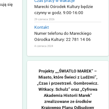
Czas pracy w wakacje
ują się
Marecki Ośrodek Kultury będzie
czynny w godz. 9:00-16:00
29 czerwca 2026
Kontakt
Numer telefonu do Mareckiego
Ośrodka Kultury: 22 781 14 06
4 czerwca 2024
Projekty „,,ŚWIATŁO MAREK” –
Miasto, które Świeci z Ludźmi”,
„Czas i przestrzeń. Gombrowicz.
Witkacy. Schulz” oraz „Cyfrowa
Akademia Historii Marek”
zrealizowane ze środków
Krajowego Planu Odbudowy