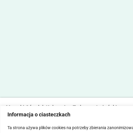
Marecki Ośrodek Kultury im. Tadeusza Lużyńskiego
Informacja o ciasteczkach
ul. Fabryczna 2, 05-270 Marki
tel. 22 781 14 06,
mokmarki@mokmarki.pl
Ta strona używa plików cookies na potrzeby zbierania zanonimizow