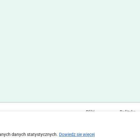
Pliki
Polityka
Statut
Regulamin
cookies
prywatności
anych danych statystycznych.
Dowiedz się więcej