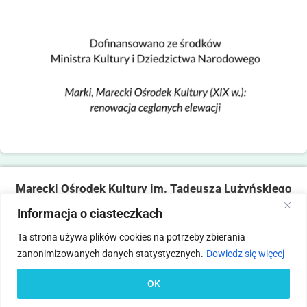
Marecki Ośrodek Kultury im. Tadeusza Lużyńskiego
ul. Fabryczna 2, 05-270 Marki
Informacja o ciasteczkach
tel. 22 781 14 06,
mokmarki@mokmarki.pl
Ta strona używa plików cookies na potrzeby zbierania
zanonimizowanych danych statystycznych.
Dowiedz się więcej
Pliki
Polityka
Deklaracja
Standardy Ochrony
Statut
Regulamin
cookies
prywatności
dostępności
Małoletnich
OK