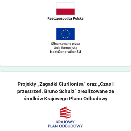
Projekty „Zagadki Ciurlionisa” oraz „Czas i
przestrzeń. Bruno Schulz” zrealizowane ze
środków Krajowego Planu Odbudowy