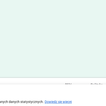
Pliki
Polityka
Statut
Regulamin
cookies
prywatności
anych danych statystycznych.
Dowiedz się więcej