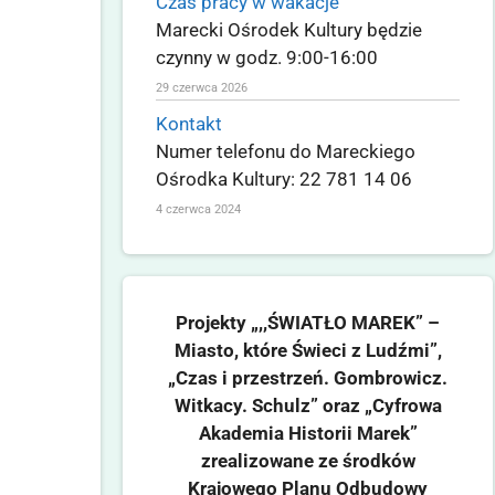
Czas pracy w wakacje
Marecki Ośrodek Kultury będzie
czynny w godz. 9:00-16:00
29 czerwca 2026
Kontakt
Numer telefonu do Mareckiego
Ośrodka Kultury: 22 781 14 06
4 czerwca 2024
Projekty „,,ŚWIATŁO MAREK” –
Miasto, które Świeci z Ludźmi”,
„Czas i przestrzeń. Gombrowicz.
Witkacy. Schulz” oraz „Cyfrowa
Akademia Historii Marek”
zrealizowane ze środków
Krajowego Planu Odbudowy