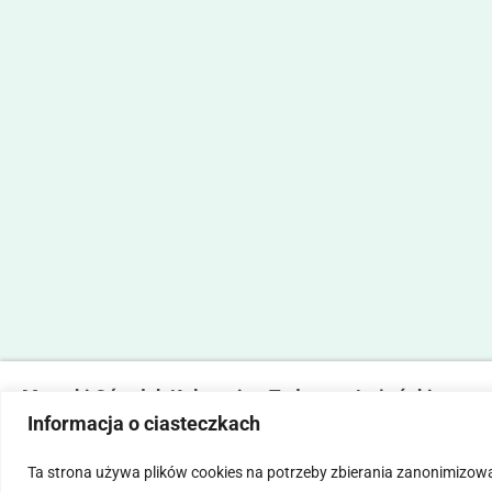
Marecki Ośrodek Kultury im. Tadeusza Lużyńskiego
Informacja o ciasteczkach
ul. Fabryczna 2, 05-270 Marki
tel. 22 781 14 06,
mokmarki@mokmarki.pl
Ta strona używa plików cookies na potrzeby zbierania zanonimizow