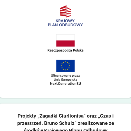
Projekty „Zagadki Ciurlionisa” oraz „Czas i
przestrzeń. Bruno Schulz” zrealizowane ze
środków Krajowego Planu Odbudowy