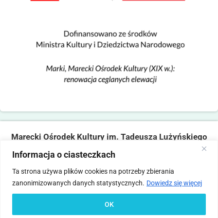
Marecki Ośrodek Kultury im. Tadeusza Lużyńskiego
ul. Fabryczna 2, 05-270 Marki
Informacja o ciasteczkach
tel. 22 781 14 06,
mokmarki@mokmarki.pl
Ta strona używa plików cookies na potrzeby zbierania
zanonimizowanych danych statystycznych.
Dowiedz się więcej
Pliki
Polityka
Deklaracja
Standardy Ochrony
Statut
Regulamin
cookies
prywatności
dostępności
Małoletnich
OK