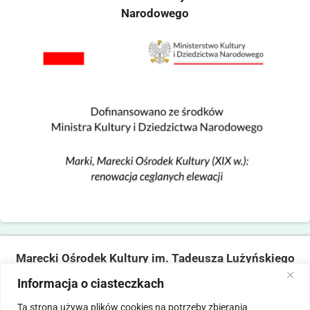
Narodowego
Marecki Ośrodek Kultury im. Tadeusza Lużyńskiego
ul. Fabryczna 2, 05-270 Marki
Informacja o ciasteczkach
tel. 22 781 14 06,
mokmarki@mokmarki.pl
Ta strona używa plików cookies na potrzeby zbierania