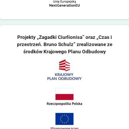
Projekty „Zagadki Ciurlionisa” oraz „Czas i
przestrzeń. Bruno Schulz” zrealizowane ze
środków Krajowego Planu Odbudowy