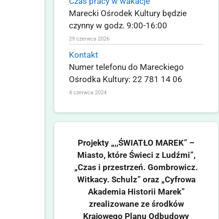
Czas pracy w wakacje
Marecki Ośrodek Kultury będzie
czynny w godz. 9:00-16:00
29 czerwca 2026
Kontakt
Numer telefonu do Mareckiego
Ośrodka Kultury: 22 781 14 06
4 czerwca 2024
Projekty „,,ŚWIATŁO MAREK” –
Miasto, które Świeci z Ludźmi”,
„Czas i przestrzeń. Gombrowicz.
Witkacy. Schulz” oraz „Cyfrowa
Akademia Historii Marek”
zrealizowane ze środków
Krajowego Planu Odbudowy