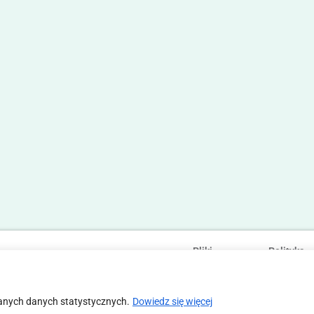
Pliki
Polityka
Statut
Regulamin
cookies
prywatności
anych danych statystycznych.
Dowiedz się więcej