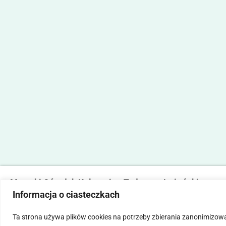
Marecki Ośrodek Kultury im. Tadeusza Lużyńskiego
Informacja o ciasteczkach
ul. Fabryczna 2, 05-270 Marki
tel. 22 781 14 06,
mokmarki@mokmarki.pl
Ta strona używa plików cookies na potrzeby zbierania zanonimizow