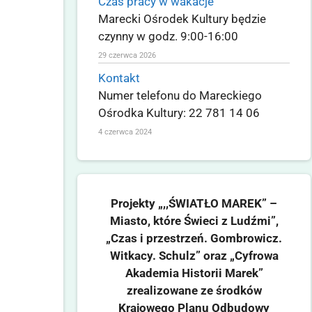
Czas pracy w wakacje
Marecki Ośrodek Kultury będzie
czynny w godz. 9:00-16:00
29 czerwca 2026
Kontakt
Numer telefonu do Mareckiego
Ośrodka Kultury: 22 781 14 06
4 czerwca 2024
Projekty „,,ŚWIATŁO MAREK” –
Miasto, które Świeci z Ludźmi”,
„Czas i przestrzeń. Gombrowicz.
Witkacy. Schulz” oraz „Cyfrowa
Akademia Historii Marek”
zrealizowane ze środków
Krajowego Planu Odbudowy