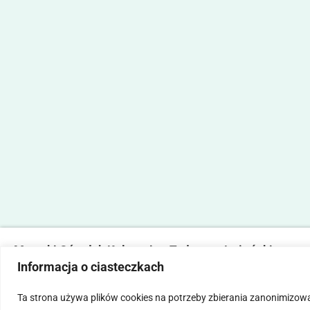
Marecki Ośrodek Kultury im. Tadeusza Lużyńskiego
Informacja o ciasteczkach
ul. Fabryczna 2, 05-270 Marki
tel. 22 781 14 06,
mokmarki@mokmarki.pl
Ta strona używa plików cookies na potrzeby zbierania zanonimizow