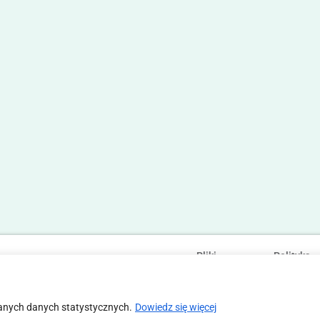
Pliki
Polityka
Statut
Regulamin
cookies
prywatności
anych danych statystycznych.
Dowiedz się więcej