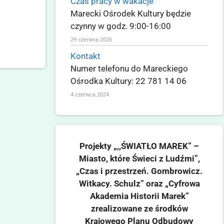
Czas pracy w wakacje
Marecki Ośrodek Kultury będzie
czynny w godz. 9:00-16:00
29 czerwca 2026
Kontakt
Numer telefonu do Mareckiego
Ośrodka Kultury: 22 781 14 06
4 czerwca 2024
Projekty „,,ŚWIATŁO MAREK” –
Miasto, które Świeci z Ludźmi”,
„Czas i przestrzeń. Gombrowicz.
Witkacy. Schulz” oraz „Cyfrowa
Akademia Historii Marek”
zrealizowane ze środków
Krajowego Planu Odbudowy