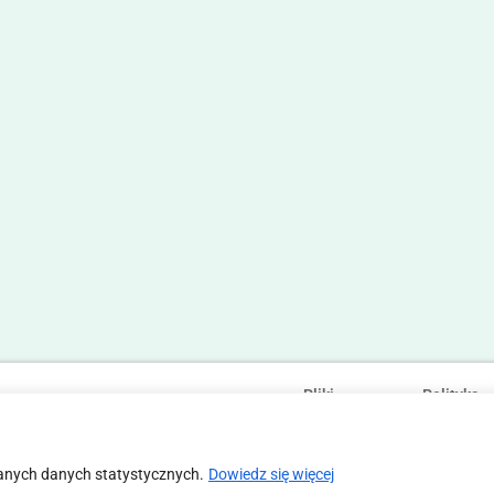
Pliki
Polityka
Statut
Regulamin
cookies
prywatności
anych danych statystycznych.
Dowiedz się więcej