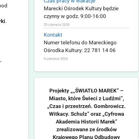
Czas pracy w wakacje
 pod
Marecki Ośrodek Kultury będzie
czynny w godz. 9:00-16:00
rki
.
29 czerwca 2026
Kontakt
Numer telefonu do Mareckiego
Ośrodka Kultury: 22 781 14 06
4 czerwca 2024
.
Projekty „,,ŚWIATŁO MAREK” –
Miasto, które Świeci z Ludźmi”,
„Czas i przestrzeń. Gombrowicz.
Witkacy. Schulz” oraz „Cyfrowa
Akademia Historii Marek”
zrealizowane ze środków
Krajowego Planu Odbudowy