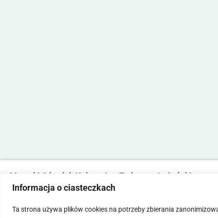
Marecki Ośrodek Kultury im. Tadeusza Lużyńskiego
Informacja o ciasteczkach
ul. Fabryczna 2, 05-270 Marki
tel. 22 781 14 06,
mokmarki@mokmarki.pl
Ta strona używa plików cookies na potrzeby zbierania zanonimizow