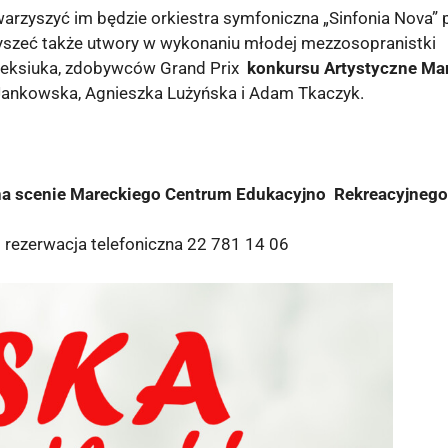
warzyszyć im będzie orkiestra symfoniczna „Sinfonia Nova”
yszeć także utwory w wykonaniu młodej mezzosopranistki
Oleksiuka, zdobywców Grand Prix
konkursu Artystyczne Ma
Jankowska, Agnieszka Lużyńska i Adam Tkaczyk.
na scenie Mareckiego Centrum Edukacyjno Rekreacyjnego
 rezerwacja telefoniczna 22 781 14 06