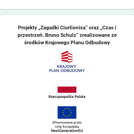
Projekty „Zagadki Ciurlionisa” oraz „Czas i
przestrzeń. Bruno Schulz” zrealizowane ze
środków Krajowego Planu Odbudowy