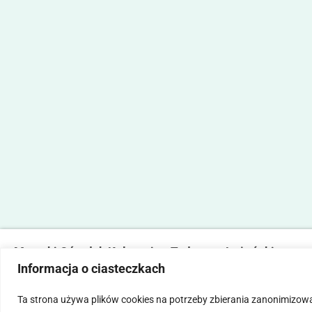
Marecki Ośrodek Kultury im. Tadeusza Lużyńskiego
Informacja o ciasteczkach
ul. Fabryczna 2, 05-270 Marki
tel. 22 781 14 06,
mokmarki@mokmarki.pl
Ta strona używa plików cookies na potrzeby zbierania zanonimizow