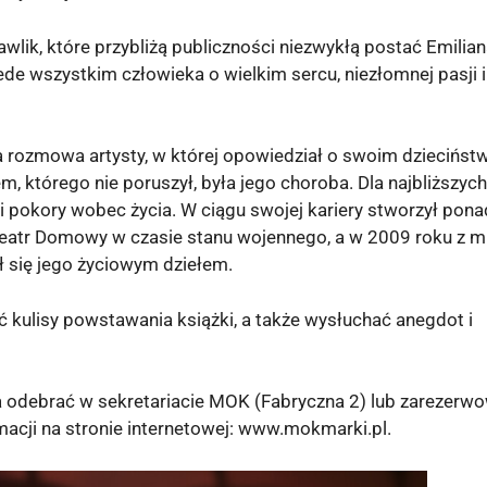
wlik, które przybliżą publiczności niezwykłą postać Emilia
zede wszystkim człowieka o wielkim sercu, niezłomnej pasji i
a rozmowa artysty, w której opowiedział o swoim dzieciństw
m, którego nie poruszył, była jego choroba. Dla najbliższych
 i pokory wobec życia. W ciągu swojej kariery stworzył ponad
Teatr Domowy w czasie stanu wojennego, a w 2009 roku z m
ał się jego życiowym dziełem.
 kulisy powstawania książki, a także wysłuchać anegdot i
a odebrać w sekretariacie MOK (Fabryczna 2) lub zarezerw
acji na stronie internetowej: www.mokmarki.pl.