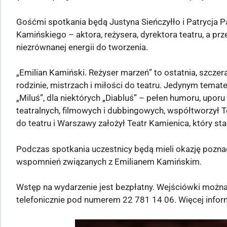
Gośćmi spotkania będą Justyna Sieńczyłło i Patrycja Pa
Kamińskiego – aktora, reżysera, dyrektora teatru, a pr
niezrównanej energii do tworzenia.
„Emilian Kamiński. Reżyser marzeń” to ostatnia, szczer
rodzinie, mistrzach i miłości do teatru. Jedynym temate
„Miluś”, dla niektórych „Diabluś” – pełen humoru, uporu
teatralnych, filmowych i dubbingowych, współtworzył 
do teatru i Warszawy założył Teatr Kamienica, który st
Podczas spotkania uczestnicy będą mieli okazję poznać
wspomnień związanych z Emilianem Kamińskim.
Wstęp na wydarzenie jest bezpłatny. Wejściówki możn
telefonicznie pod numerem 22 781 14 06. Więcej inform