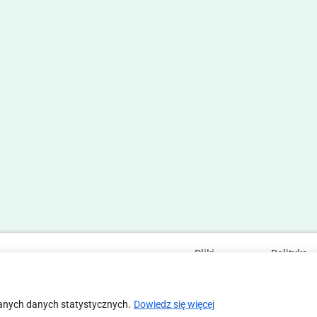
Pliki
Polityka
Statut
Regulamin
cookies
prywatności
anych danych statystycznych.
Dowiedz się więcej