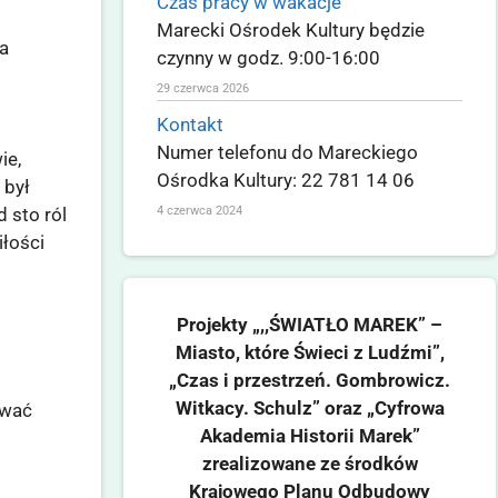
Czas pracy w wakacje
Marecki Ośrodek Kultury będzie
na
czynny w godz. 9:00-16:00
29 czerwca 2026
Kontakt
Numer telefonu do Mareckiego
ie,
Ośrodka Kultury: 22 781 14 06
 był
4 czerwca 2024
 sto ról
iłości
Projekty „,,ŚWIATŁO MAREK” –
Miasto, które Świeci z Ludźmi”,
„Czas i przestrzeń. Gombrowicz.
Witkacy. Schulz” oraz „Cyfrowa
ować
Akademia Historii Marek”
zrealizowane ze środków
Krajowego Planu Odbudowy