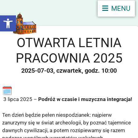
MENU
Otwórz pasek narzędzi
OTWARTA LETNIA
PRACOWNIA 2025
2025-07-03
czwartek
10:00
3 lipca 2025 –
Podróż w czasie i muzyczna integracja!
Ten dzień będzie pełen niespodzianek: najpierw
zanurzymy się w świat archeologii, by poznać tajemnice
dawnych cywilizacji, a potem rozśpiewamy się razem
podczas wspólnych warsztatów wokalnych.