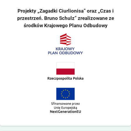
Projekty „Zagadki Ciurlionisa” oraz „Czas i
przestrzeń. Bruno Schulz” zrealizowane ze
środków Krajowego Planu Odbudowy