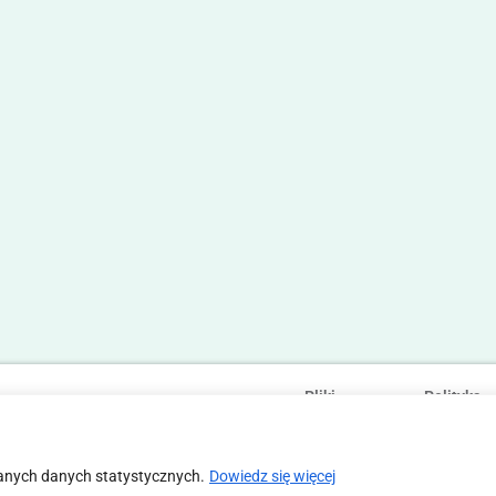
Pliki
Polityka
Statut
Regulamin
cookies
prywatności
anych danych statystycznych.
Dowiedz się więcej