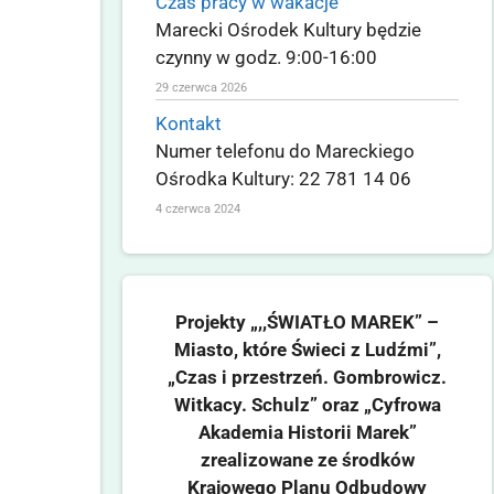
Czas pracy w wakacje
Marecki Ośrodek Kultury będzie
czynny w godz. 9:00-16:00
29 czerwca 2026
Kontakt
Numer telefonu do Mareckiego
Ośrodka Kultury: 22 781 14 06
4 czerwca 2024
Projekty „,,ŚWIATŁO MAREK” –
Miasto, które Świeci z Ludźmi”,
„Czas i przestrzeń. Gombrowicz.
Witkacy. Schulz” oraz „Cyfrowa
Akademia Historii Marek”
zrealizowane ze środków
Krajowego Planu Odbudowy