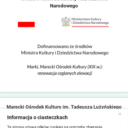
Narodowego
Marecki Ośrodek Kultury im. Tadeusza Lużyńskiego
ul. Fabryczna 2, 05-270 Marki
Informacja o ciasteczkach
tel. 22 781 14 06,
mokmarki@mokmarki.pl
Ta strona używa plików cookies na potrzeby zbierania