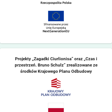
Projekty „Zagadki Ciurlionisa” oraz „Czas i
przestrzeń. Bruno Schulz” zrealizowane ze
środków Krajowego Planu Odbudowy