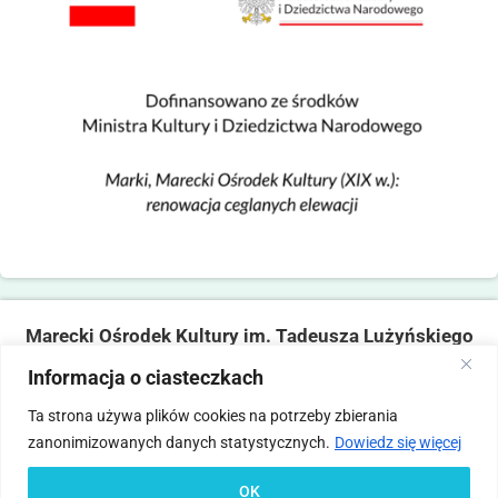
Marecki Ośrodek Kultury im. Tadeusza Lużyńskiego
ul. Fabryczna 2, 05-270 Marki
Informacja o ciasteczkach
tel. 22 781 14 06,
mokmarki@mokmarki.pl
Ta strona używa plików cookies na potrzeby zbierania
zanonimizowanych danych statystycznych.
Dowiedz się więcej
Pliki
Polityka
Deklaracja
Standardy Ochrony
Statut
Regulamin
cookies
prywatności
dostępności
Małoletnich
OK