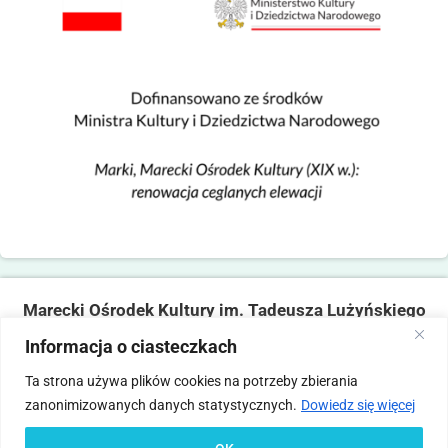
Marecki Ośrodek Kultury im. Tadeusza Lużyńskiego
ul. Fabryczna 2, 05-270 Marki
Informacja o ciasteczkach
tel. 22 781 14 06,
mokmarki@mokmarki.pl
Ta strona używa plików cookies na potrzeby zbierania
zanonimizowanych danych statystycznych.
Dowiedz się więcej
Pliki
Polityka
Deklaracja
Standardy Ochrony
Statut
Regulamin
cookies
prywatności
dostępności
Małoletnich