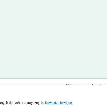
Pliki
Polityka
Statut
Regulamin
cookies
prywatności
anych danych statystycznych.
Dowiedz się więcej