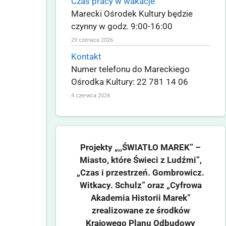
Czas pracy w wakacje
Marecki Ośrodek Kultury będzie
czynny w godz. 9:00-16:00
29 czerwca 2026
Kontakt
Numer telefonu do Mareckiego
Ośrodka Kultury: 22 781 14 06
4 czerwca 2024
Projekty „,,ŚWIATŁO MAREK” –
Miasto, które Świeci z Ludźmi”,
„Czas i przestrzeń. Gombrowicz.
Witkacy. Schulz” oraz „Cyfrowa
Akademia Historii Marek”
zrealizowane ze środków
Krajowego Planu Odbudowy