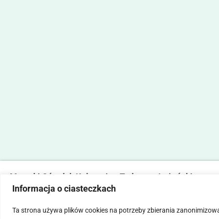
Marecki Ośrodek Kultury im. Tadeusza Lużyńskiego
Informacja o ciasteczkach
ul. Fabryczna 2, 05-270 Marki
tel. 22 781 14 06,
mokmarki@mokmarki.pl
Ta strona używa plików cookies na potrzeby zbierania zanonimizow