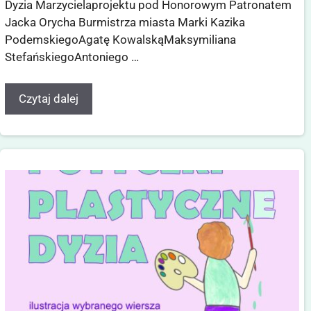
Dyzia Marzycielaprojektu pod Honorowym Patronatem
Jacka Orycha Burmistrza miasta Marki Kazika
PodemskiegoAgatę KowalskąMaksymiliana
StefańskiegoAntoniego …
Czytaj dalej