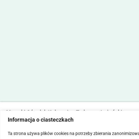
Marecki Ośrodek Kultury im. Tadeusza Lużyńskiego
Informacja o ciasteczkach
ul. Fabryczna 2, 05-270 Marki
tel. 22 781 14 06,
mokmarki@mokmarki.pl
Ta strona używa plików cookies na potrzeby zbierania zanonimizow