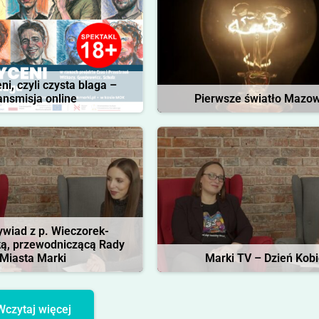
i, czyli czysta blaga –
ansmisja online
Pierwsze światło Mazo
ywiad z p. Wieczorek-
ą, przewodniczącą Rady
Miasta Marki
Marki TV – Dzień Kobi
Wczytaj więcej