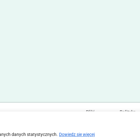
Pliki
Polityka
Statut
Regulamin
cookies
prywatności
anych danych statystycznych.
Dowiedz się więcej