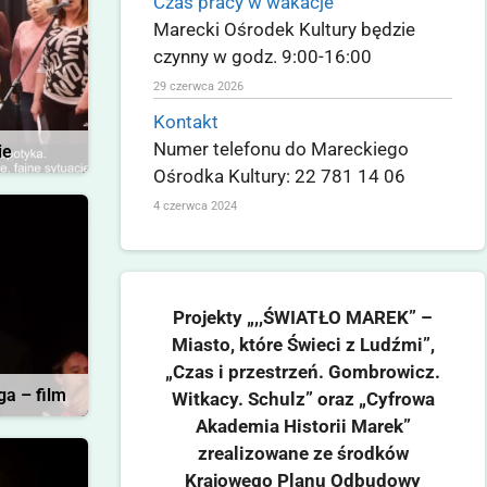
Czas pracy w wakacje
Marecki Ośrodek Kultury będzie
czynny w godz. 9:00-16:00
29 czerwca 2026
Kontakt
Numer telefonu do Mareckiego
ie
Ośrodka Kultury: 22 781 14 06
4 czerwca 2024
Projekty „,,ŚWIATŁO MAREK” –
Miasto, które Świeci z Ludźmi”,
„Czas i przestrzeń. Gombrowicz.
ga – film
Witkacy. Schulz” oraz „Cyfrowa
Akademia Historii Marek”
zrealizowane ze środków
Krajowego Planu Odbudowy