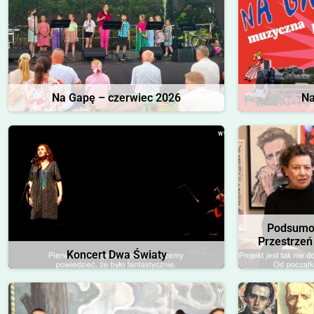
Na Gapę – czerwiec 2026
Na
Podsumow
Przestrzeń
Koncert Dwa Światy