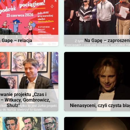
 Gapę – relacja
Na Gapę – zaproszen
anie projektu „Czas i
 – Witkacy, Gombrowicz,
Shulz”
Nienasyceni, czyli czysta bla