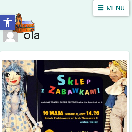
MENU
Otwórz pasek narzędzi
ola